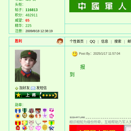
头衔：
帖子：
116813
积分：482911
威望：
65
精华：225
注册：
2009/8/18 12:38:19
胜利
个性首页
|
QQ
|
信息
|
搜索
|
邮
Post By：2025/1/17 11:57:04
报
到
加好友
发短信
勋章：
相识相知为缘份所牵，互相帮助乃军人