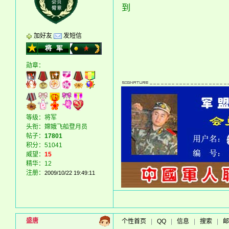
到
加好友
发短信
勋章：
等级：将军
头衔：嫦娥飞船登月员
帖子：
17801
积分：51041
威望：
15
精华：12
注册：
2009/10/22 19:49:11
盛唐
个性首页
|
QQ
|
信息
|
搜索
|
邮