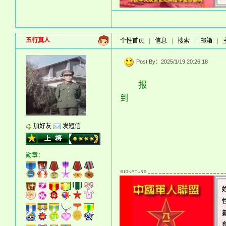
五行真人
个性首页
|
信息
|
搜索
|
邮箱
|
Post By：2025/1/19 20:26:18
报
到
加好友
发短信
勋章：