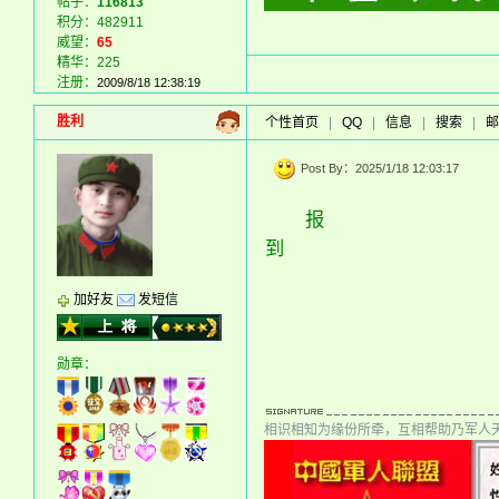
帖子：
116813
积分：482911
威望：
65
精华：225
注册：
2009/8/18 12:38:19
胜利
个性首页
|
QQ
|
信息
|
搜索
|
邮
Post By：2025/1/18 12:03:17
报
到
加好友
发短信
勋章：
相识相知为缘份所牵，互相帮助乃军人