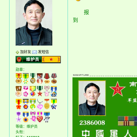
报
到
加好友
发短信
勋章：
等级：维护员
头衔：