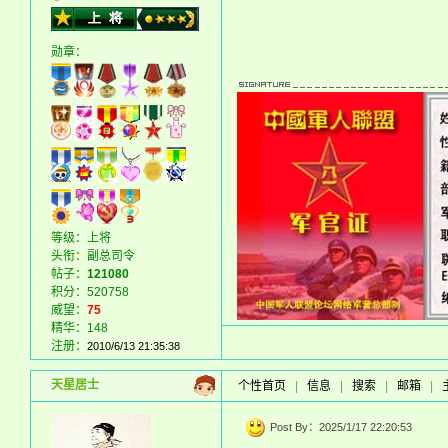
勋章：
等级：上将
头衔：副总司令
帖子：
121080
积分：520758
威望：
75
精华：148
注册：
2010/6/13 21:35:38
天星居士
个性首页
|
信息
|
搜索
|
邮箱
|
Post By：2025/1/17 22:20:53