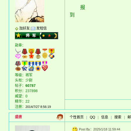
报
到
加好友
发短信
勋章：
等级：将军
头衔：少尉
帖子：
60787
积分：237898
威望：0
精华：22
注册：
2014/7/27 8:56:19
盛唐
个性首页
|
QQ
|
信息
|
搜索
|
邮
Post By：2025/1/18 11:59:44