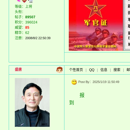
等级：上将
头衔：
帖子：
89507
积分：396024
威望：
85
精华：62
注册：
2008/8/2 22:50:39
盛唐
个性首页
|
QQ
|
信息
|
搜索
|
邮
Post By：2025/1/19 11:50:49
报
到