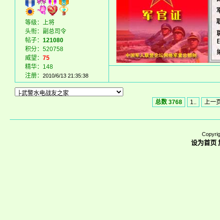
等级：上将
头衔：副总司令
帖子：
121080
积分：520758
威望：
75
精华：148
注册：
2010/6/13 21:35:38
总数 3768
1..
上一
Copyrig
设为首页