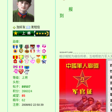
报
到
加好友
发短信
勋章：
相识相知为缘份所牵，互相帮助乃军人
等级：上将
头衔：
帖子：
89507
积分：396024
威望：
85
精华：62
注册：
2008/8/2 22:50:39