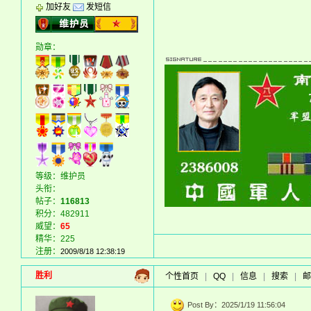
加好友
发短信
勋章：
等级：维护员
头衔：
帖子：
116813
积分：482911
威望：
65
精华：225
注册：
2009/8/18 12:38:19
胜利
个性首页
|
QQ
|
信息
|
搜索
|
邮
Post By：2025/1/19 11:56:04