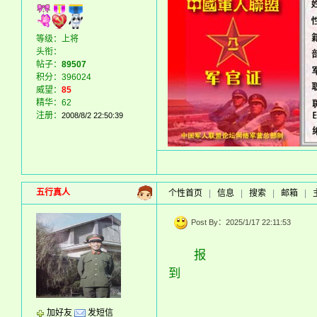
等级：上将
头衔：
帖子：
89507
积分：396024
威望：
85
精华：62
注册：
2008/8/2 22:50:39
五行真人
个性首页
|
信息
|
搜索
|
邮箱
|
Post By：2025/1/17 22:11:53
报
到
加好友
发短信