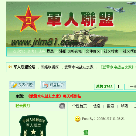
欢迎您：游客！请先
登录
或
注册
风格选择
|
文件展区
|
社区搜索
|
社区帮
军人联盟论坛
→
网络联盟区
→
武警水电战友之家
→ 《武警水电战友之家》
总数 3768
1..
上一
主题：
《武警水电战友之家》每天报到帖
新的主题
投票帖
轻云微月
个性首页
|
信息
|
搜索
|
邮箱
|
小字报
Post By：2025/1/17 11:25:21
报