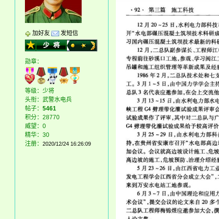
加好友
发短信
勋章：
等级：少将
头衔：武警水电兵
帖子：
5461
积分：28770
威望：0
精华：30
注册：
2020/12/24 16:26:09