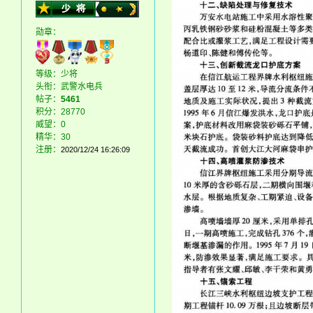
勋章：
等级：少将
头衔：武警水电兵
帖子：
5461
积分：28770
威望：0
精华：30
注册：
2020/12/24 16:26:09