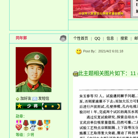
同年郭
个性首页
|
QQ
|
信息
|
搜索
|
邮
Post By：2021/4/2 6:01:18
此主题相关图片如下：11 (5)
加好友
发短信
勋章：
等级：少将