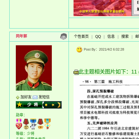
同年郭
个性首页
|
QQ
|
信息
|
搜索
|
邮
Post By：2021/4/2 6:02:28
此主题相关图片如下：11 (8)
加好友
发短信
勋章：
等级：少将