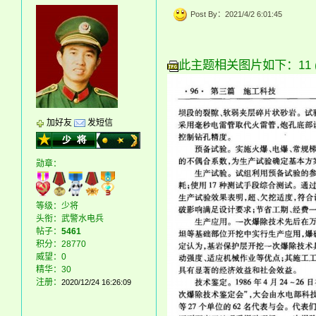
Post By：2021/4/2 6:01:45
此主题相关图片如下：11 (6)
加好友
发短信
勋章：
等级：少将
头衔：武警水电兵
帖子：
5461
积分：28770
威望：0
精华：30
注册：
2020/12/24 16:26:09