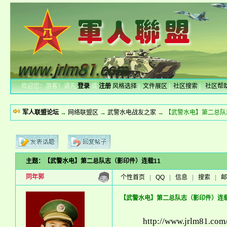
欢迎您：游客！请先
登录
或
注册
风格选择
|
文件展区
|
社区搜索
|
社区帮
军人联盟论坛
→
网络联盟区
→
武警水电战友之家
→ 【武警水电】第二总队
主题：【武警水电】第二总队志（影印件）连载11
新的主题
投票帖
同年郭
个性首页
|
QQ
|
信息
|
搜索
|
邮
小字报
【武警水电】第二总队志（影印件）连载
http://www.jrlm81.co