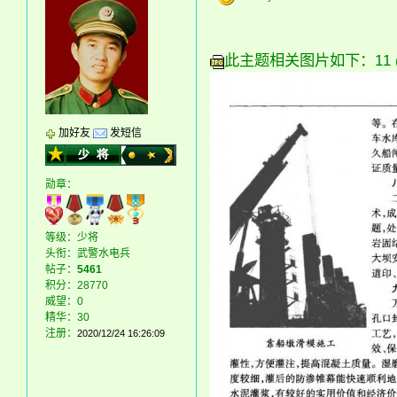
此主题相关图片如下：11 (9)
加好友
发短信
勋章：
等级：少将
头衔：武警水电兵
帖子：
5461
积分：28770
威望：0
精华：30
注册：
2020/12/24 16:26:09