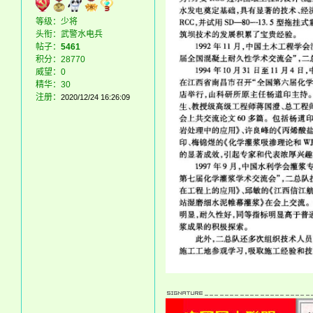
等级：少将
头衔：武警水电兵
帖子：
5461
积分：28770
威望：0
精华：30
注册：
2020/12/24 16:26:09