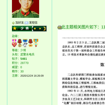
加好友
发短信
此主题相关图片如下：11 (1
勋章：
等级：少将
头衔：武警水电兵
帖子：
5461
积分：28770
威望：0
精华：30
注册：
2020/12/24 16:26:09